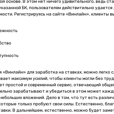
ой основе. В этом нет ничего удивительного, ведь с
указанной БК, пользователям действительно удается
мости. Регистрируясь на сайте «Винлайн», клиенты 
ежность
бство
тупность
я «Винлайн» для заработка на ставках, можно легко 
вает максимум усилий, чтобы клиенты могли без труд
ет простой и современный сервис, отвечающий обще
ельно зарабатывают и убедиться в этом может каждый
 небольших вложений. Дело в том, что тут есть разли
 которые только пробуют свои силы. Естественно, бл
тавки. В дальнейшем, естественно, можно будет заме