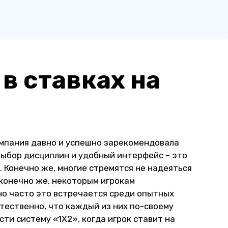
 в ставках на
омпания давно и успешно зарекомендовала
выбор дисциплин и удобный интерфейс – это
. Конечно же, многие стремятся не надеяться
 конечно же, некоторым игрокам
о часто это встречается среди опытных
тественно, что каждый из них по-своему
сти систему «1Х2», когда игрок ставит на