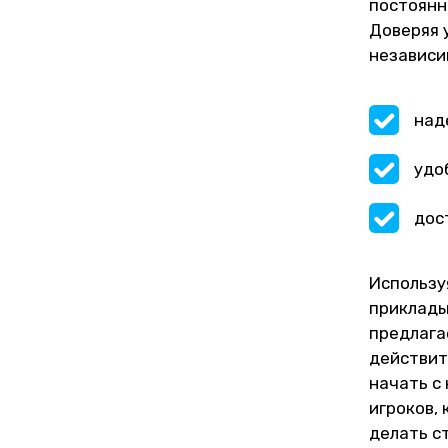
постоянн
Доверяя 
независи
над
удо
дос
Использу
приклады
предлага
действит
начать с
игроков,
делать с