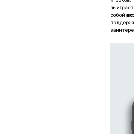
выиграет
собой
ис
поддержк
заинтере