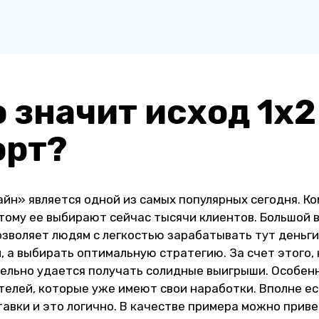
 значит исход 1х2
орт?
айн» является одной из самых популярных сегодня. К
этому ее выбирают сейчас тысячи клиентов. Большой 
позволяет людям с легкостью зарабатывать тут деньги
й, а выбирать оптимальную стратегию. За счет этого,
ельно удается получать солидные выигрыши. Особенн
телей, которые уже имеют свои наработки. Вполне ес
авки и это логично. В качестве примера можно приве