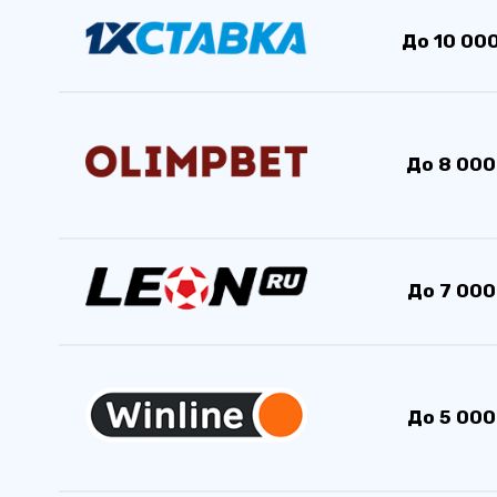
До 10 00
До 8 000
До 7 000
До 5 000