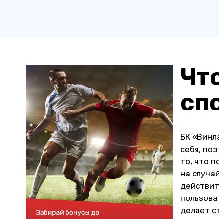
Что
сп
БК «Винл
себя, по
то, что 
на случа
действит
пользова
делает ст