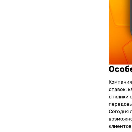
Особ
Компания
ставок, 
отклики 
передовы
Сегодня 
возможно
клиентов