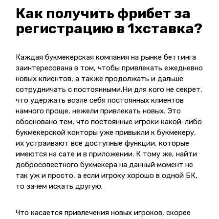
Как получить фрибет за
регистрацию в 1xставка?
Каждая букмекерская компания на рынке беттинга
заинтересована в том, чтобы привлекать ежедневно
новых клиентов, а также продолжать и дальше
сотрудничать с постоянными.Ни для кого не секрет,
что удержать возле себя постоянных клиентов
намного проще, нежели привлекать новых. Это
обосновано тем, что постоянные игроки какой-либо
букмекерской конторы уже привыкли к букмекеру,
их устраивают все доступные функции, которые
имеются на сате и в приложении. К тому же, найти
добросовестного букмекера на данный момент не
так уж и просто, а если игроку хорошо в одной БК,
то зачем искать другую.
Что касается привлечения новых игроков, скорее