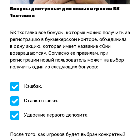
Бонусы доступные для новых игроков БК
1хставка
БК 1хставка все бонусы, которые можно получить за
регистрацию в букмекерской конторе, объединила
в одну акцию, которая имеет название «Они
возвращаются». Согласно ее правилам, при
регистрации новый пользователь может на выбор
получить один из следующих бонусов:
Кэшбэк.
Ставка ставки.
Удвоение первого депозита.
После того, как игроков будет выбран конкретный